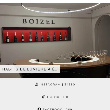
HABITS DE LUMIÈRE À É…
INSTAGRAM
| 34380
TIKTOK
| 110
FACEBOOK
| 269