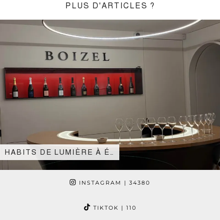
PLUS D'ARTICLES ?
HABITS DE LUMIÈRE À É…
INSTAGRAM
| 34380
TIKTOK
| 110