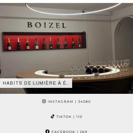
HABITS DE LUMIÈRE À É…
INSTAGRAM
| 34380
TIKTOK
| 110
FACEBOOK
| 269