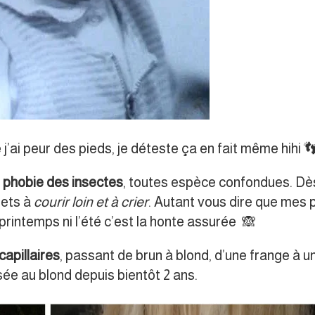
e j’ai peur des pieds, je déteste ça en fait même hihi 
a
phobie des insectes
, toutes espèce confondues. Dè
mets à
courir loin et à crier
. Autant vous dire que mes 
 printemps ni l’été c’est la honte assurée 🙈
apillaires
, passant de brun à blond, d’une frange à 
isée au blond depuis bientôt 2 ans.