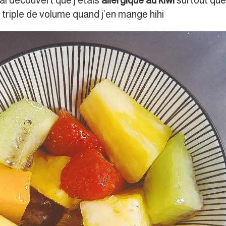
’ai découvert que j’étais
allergique au kiwi
surtout que
triple de volume quand j’en mange hihi