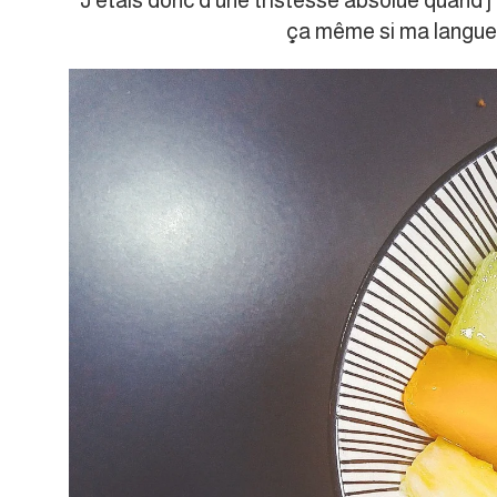
J’étais donc d’une tristesse absolue quand j
ça même si ma langue 