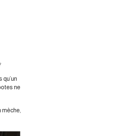

s qu’un
potes ne
un mèche,