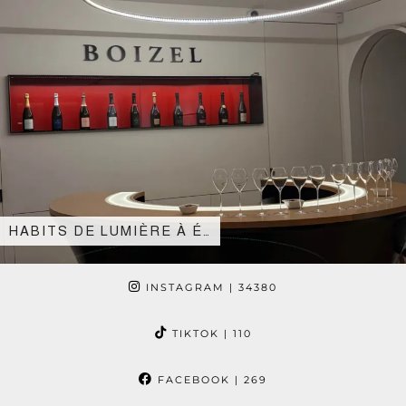
HABITS DE LUMIÈRE À É…
INSTAGRAM
| 34380
TIKTOK
| 110
FACEBOOK
| 269