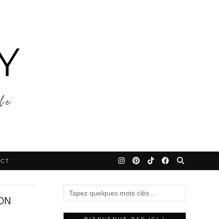
CT
ON
BIENVENUE PAR ICI !