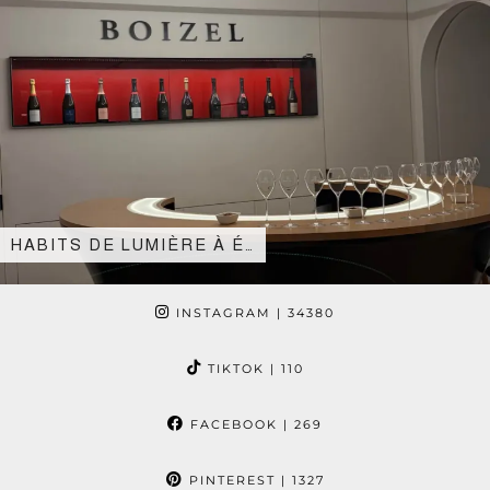
HABITS DE LUMIÈRE À É…
INSTAGRAM
| 34380
TIKTOK
| 110
FACEBOOK
| 269
PINTEREST
| 1327