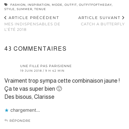
FASHION
,
INSPIRATION
,
MODE
,
OUTFIT
,
OUTFITFOFTHEDAY
,
STYLE
,
SUMMER
,
TENUE
ARTICLE PRÉCÉDENT
ARTICLE SUIVANT
MES INDISPENSABLES DE
CATCH A BUTTERFLY
L’ÉTÉ 2018
43 COMMENTAIRES
UNE FILLE PAS PARISIENNE
19 JUIN 2018 / 9 H 42 MIN
Vraiment trop sympa cette combinaison jaune !
Ça te vas super bien 🙂
Des bisous, Clarisse
chargement…
RÉPONDRE