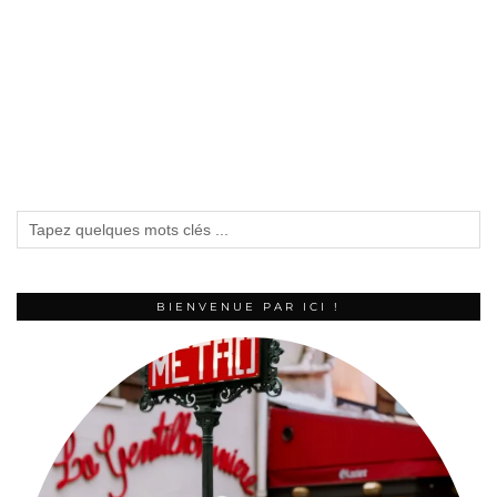
BIENVENUE PAR ICI !