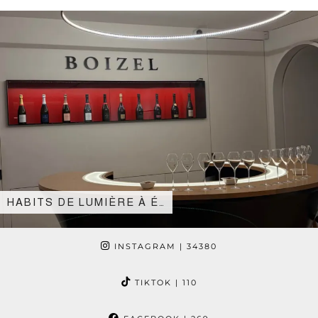
HABITS DE LUMIÈRE À É…
INSTAGRAM
| 34380
TIKTOK
| 110