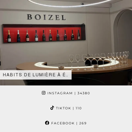
HABITS DE LUMIÈRE À É…
INSTAGRAM
| 34380
TIKTOK
| 110
FACEBOOK
| 269