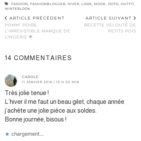
FASHION
,
FASHIONBLOGGER
,
HIVER
,
LOOK
,
MODE
,
OOTD
,
OUTFIT
,
WINTERLOOK
ARTICLE PRÉCÉDENT
ARTICLE SUIVANT
POMM’ POIRE,
RECETTE VELOUTÉ DE
L’IRRÉSISTIBLE MARQUE DE
PETITS POIS
LINGERIE 🌟
14 COMMENTAIRES
CAROLE
11 JANVIER 2016 / 10 H 04 MIN
Très jolie tenue !
L’hiver il me faut un beau gilet, chaque année
j’achète une jolie pièce aux soldes.
Bonne journée, bisous !
chargement…