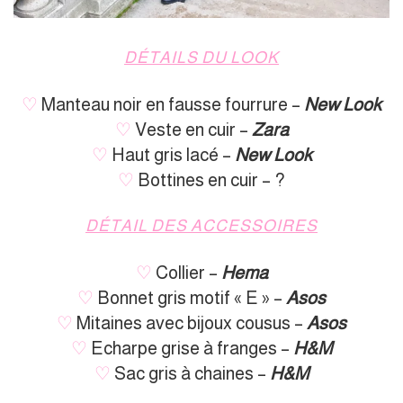
DÉTAILS DU LOOK
♡
Manteau noir en fausse fourrure –
New Look
♡
Veste en cuir –
Zara
♡
Haut gris lacé –
New Look
♡
Bottines en cuir – ?
DÉTAIL DES ACCESSOIRES
♡
Collier –
Hema
♡
Bonnet gris motif « E » –
Asos
♡
Mitaines avec bijoux cousus –
Asos
♡
Echarpe grise à franges –
H&M
♡
Sac gris à chaines –
H&M