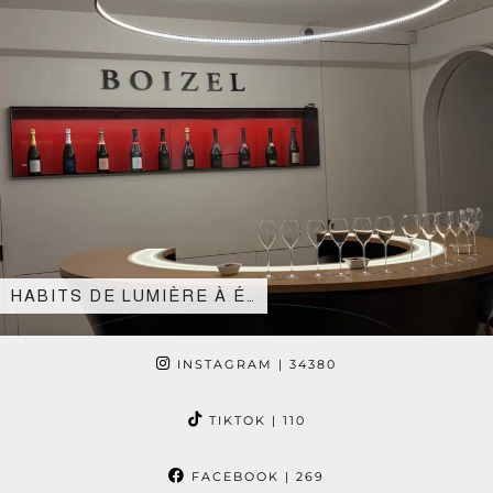
HABITS DE LUMIÈRE À É…
INSTAGRAM
| 34380
TIKTOK
| 110
FACEBOOK
| 269