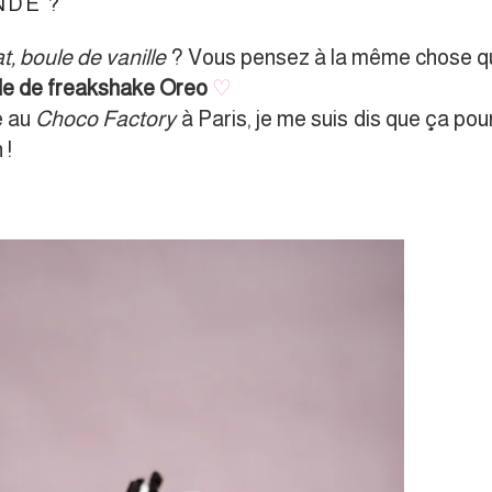
NDE ?
t, boule de vanille
? Vous pensez à la même chose q
e de freakshake Oreo
♡
e au
Choco Factory
à Paris, je me suis dis que ça pour
 !