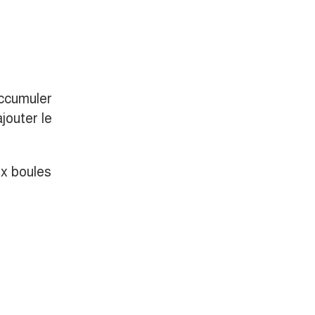
accumuler
jouter le
ux boules