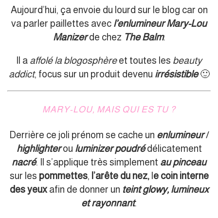
Aujourd’hui, ça envoie du lourd sur le blog car on
va parler paillettes avec
l’enlumineur Mary-Lou
Manizer
de chez
The Balm
.
Il a
affolé la blogosphère
et toutes les
beauty
addict
, focus sur un produit devenu
irrésistible
🙂
MARY-LOU, MAIS QUI ES TU ?
Derrière ce joli prénom se cache un
enlumineur
/
highlighter
ou
luminizer
poudré
délicatement
nacré
. Il s’applique très simplement
au pinceau
sur les
pommettes
,
l’arête du nez,
l
e coin interne
des yeux
afin de donner un
teint glowy, lumineux
et rayonnant
.