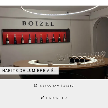
HABITS DE LUMIÈRE À É…
INSTAGRAM
| 34380
TIKTOK
| 110