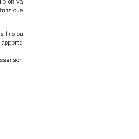
lle on va
tons que
s fins ou
a apporte
asser son