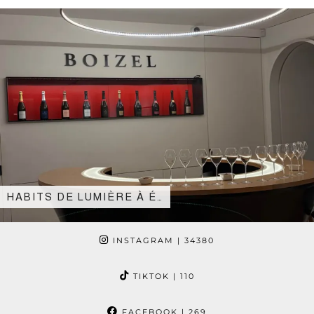
HABITS DE LUMIÈRE À É…
INSTAGRAM
| 34380
TIKTOK
| 110
FACEBOOK
| 269