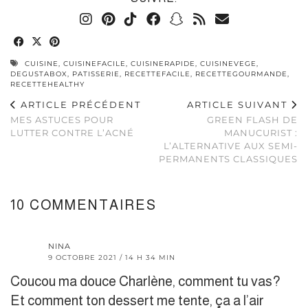
CUISINE
,
CUISINEFACILE
,
CUISINERAPIDE
,
CUISINEVEGE
,
DEGUSTABOX
,
PATISSERIE
,
RECETTEFACILE
,
RECETTEGOURMANDE
,
RECETTEHEALTHY
ARTICLE PRÉCÉDENT
ARTICLE SUIVANT
MES ASTUCES POUR
GREEN FLASH DE
LUTTER CONTRE L’ACNÉ
MANUCURIST :
L’ALTERNATIVE AUX SEMI-
PERMANENTS CLASSIQUES
10 COMMENTAIRES
NINA
9 OCTOBRE 2021 / 14 H 34 MIN
Coucou ma douce Charlène, comment tu vas?
Et comment ton dessert me tente, ça a l’air