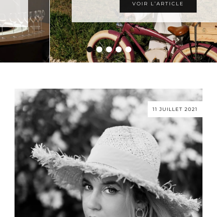
VOIR L’ARTICLE
•
•
•
•
•
11 JUILLET 2021